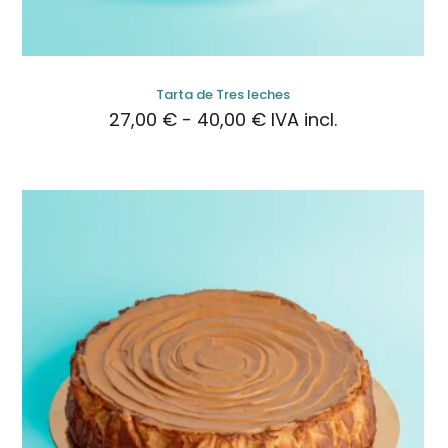
Tarta de Tres leches
Rango
27,00
€
-
40,00
€
IVA incl.
de
precios:
desde
27,00 €
hasta
40,00 €