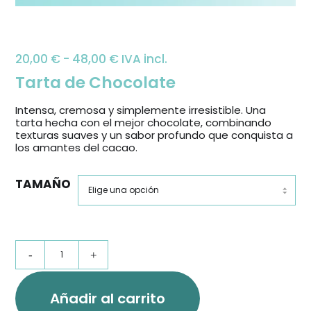
Rango
20,00
€
-
48,00
€
IVA incl.
Tarta de Chocolate
de
precios:
Intensa, cremosa y simplemente irresistible. Una
tarta hecha con el mejor chocolate, combinando
desde
texturas suaves y un sabor profundo que conquista a
20,00 €
los amantes del cacao.
hasta
TAMAÑO
48,00 €
Tarta
-
+
de
Chocolate
cantidad
Añadir al carrito