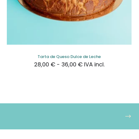
Tarta de Queso Dulce de Leche
Rango
28,00
€
-
36,00
€
IVA incl.
de
precios:
desde
28,00 €
hasta
36,00 €