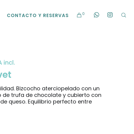
0
CONTACTO Y RESERVAS
ngo
 incl.
vet
cios:
lidad. Bizcocho aterciopelado con un
o de trufa de chocolate y cubierto con
sde
e queso. Equilibrio perfecto entre
,00 €
sta
,00 €