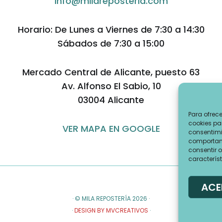
info@milareposteria.com
Horario: De Lunes a Viernes de 7:30 a 14:30
Sábados de 7:30 a 15:00
Mercado Central de Alicante, puesto 63
Av. Alfonso El Sabio, 10
03004 Alicante
Para ofrec
cookies pa
VER MAPA EN GOOGLE
consentimi
comportami
consentir o
característ
ACE
· © MILA REPOSTERÍA 2026 ·
·
DESIGN BY MVCREATIVOS
·