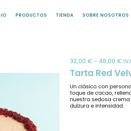
CIO
PRODUCTOS
TIENDA
SOBRE NOSOTROS
Ra
32,00
€
-
48,00
€
IVA
Tarta Red Vel
de
pre
Un clásico con persona
toque de cacao, rellen
de
nuestra sedosa crema d
32
dulzura e intensidad.
ha
48