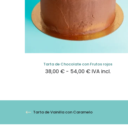
Tarta de Chocolate con Frutos rojos
Rango
38,00
€
-
54,00
€
IVA incl.
de
precios:
desde
38,00 €
hasta
54,00 €
Tarta de Vainilla con Caramelo