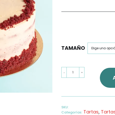
TAMAÑO
Tarta
-
+
Red
Velvet
cantidad
SKU:
Tartas
,
Tarta
Categorías: