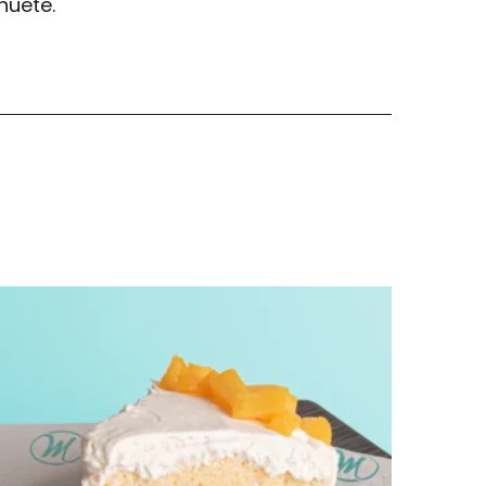
huete.